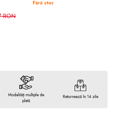
Fără stoc
7 RON
Modalități multiple de
Returnează în 14 zile
plată