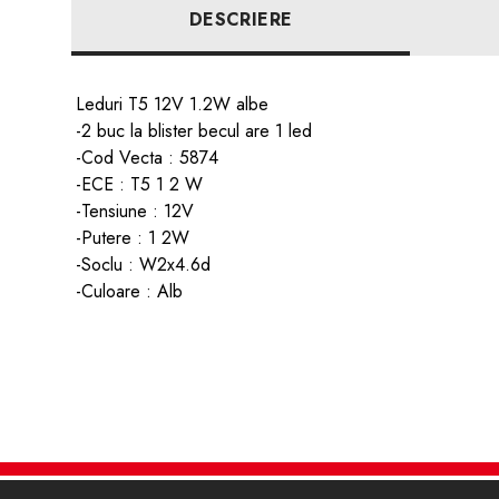
DESCRIERE
Leduri T5 12V 1.2W albe
-2 buc la blister becul are 1 led
-Cod Vecta : 5874
-ECE : T5
1 2 W
-Tensiune : 12V
-Putere : 1 2W
-Soclu :
W2x4.6d
-Culoare : Alb