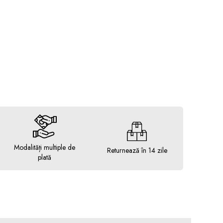
Modalități multiple de
Returnează în 14 zile
plată