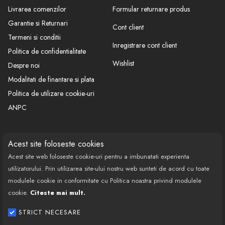
Livrarea comenzilor
Formular returnare produs
Garantie si Returnari
Cont client
Termeni si conditii
Inregistrare cont client
Politica de confidentialitate
Wishlist
Despre noi
Modalitati de finantare si plata
Politica de utilizare cookie-uri
ANPC
CONTACT
SOCIAL
Acest site foloseste cookies
Acest site web foloseste cookie-uri pentru a imbunatati experienta
Call Center: 0377 100 941
utilizatorului. Prin utilizarea site-ului nostru web sunteti de acord cu toate
Program de lucru: Luni-Vineri
modulele cookie in conformitate cu Politica noastra privind modulele
08:00 - 18:00
cookie.
Citeste mai mult.
Email: contact@bestautovest.ro
STRICT NECESARE