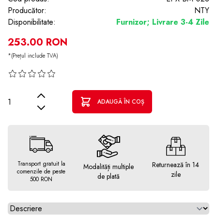
Producător:
NTY
Disponibilitate:
Furnizor; Livrare 3-4 Zile
253.00 RON
*(Prețul include TVA)
Cantitate
ADAUGĂ ÎN COȘ
Transport gratuit la
Returnează în 14
Modalități multiple
comenzile de peste
zile
de plată
500 RON
Alegeti tab