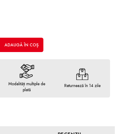
ADAUGĂ ÎN COȘ
Modalități multiple de
Returnează în 14 zile
plată