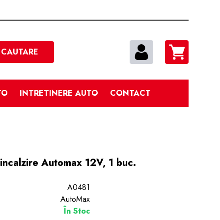
Cautare
CAUTARE
TO
INTRETINERE AUTO
CONTACT
incalzire Automax 12V, 1 buc.
A0481
AutoMax
În Stoc