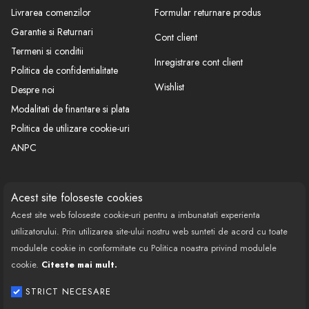
Livrarea comenzilor
Formular returnare produs
Garantie si Returnari
Cont client
Termeni si conditii
Inregistrare cont client
Politica de confidentialitate
Wishlist
Despre noi
Modalitati de finantare si plata
Politica de utilizare cookie-uri
ANPC
CONTACT
SOCIAL
Acest site foloseste cookies
Acest site web foloseste cookie-uri pentru a imbunatati experienta
Call Center: 0377 100 941
utilizatorului. Prin utilizarea site-ului nostru web sunteti de acord cu toate
Program de lucru: Luni-Vineri
modulele cookie in conformitate cu Politica noastra privind modulele
08:00 - 18:00
cookie.
Citeste mai mult.
Email: contact@bestautovest.ro
STRICT NECESARE