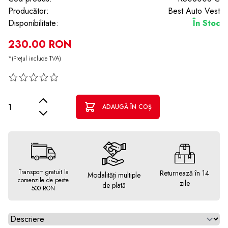
Producător:
Best Auto Vest
Disponibilitate:
În Stoc
230.00 RON
*(Prețul include TVA)
Cantitate
ADAUGĂ ÎN COȘ
Transport gratuit la
Returnează în 14
Modalități multiple
comenzile de peste
zile
de plată
500 RON
Alegeti tab