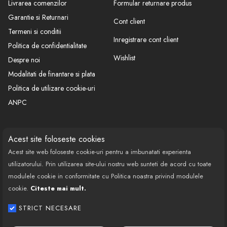
Livrarea comenzilor
Formular returnare produs
Garantie si Returnari
Cont client
Termeni si conditii
Inregistrare cont client
Politica de confidentialitate
Wishlist
Despre noi
Modalitati de finantare si plata
Politica de utilizare cookie-uri
ANPC
CONTACT
SOCIAL
Acest site foloseste cookies
Acest site web foloseste cookie-uri pentru a imbunatati experienta
Call Center: 0377 100 941
utilizatorului. Prin utilizarea site-ului nostru web sunteti de acord cu toate
Program de lucru: Luni-Vineri
modulele cookie in conformitate cu Politica noastra privind modulele
08:00 - 18:00
cookie.
Citeste mai mult.
Email: contact@bestautovest.ro
STRICT NECESARE
Copyright © 2022 E-AUTOPARTS EUROPA