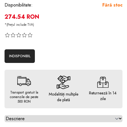
Disponibilitate:
Fără stoc
274.54 RON
*(Prețul include TVA)
INDISPONIBIL
Transport gratuit la
Returnează în 14
Modalități multiple
comenzile de peste
zile
de plată
500 RON
Alegeti tab