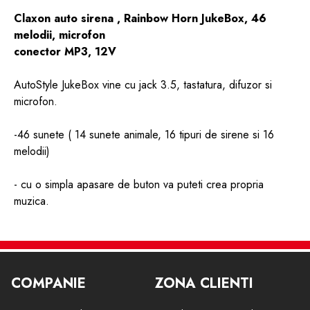
Claxon auto sirena , Rainbow Horn JukeBox, 46
melodii, microfon
conector MP3, 12V
AutoStyle JukeBox vine cu jack 3.5, tastatura, difuzor si
microfon.
-46 sunete ( 14 sunete animale, 16 tipuri de sirene si 16
melodii)
- cu o simpla apasare de buton va puteti crea propria
muzica.
-este usor de instalat la priza tip bricheta a masinii
-alimentare la 12V
COMPANIE
ZONA CLIENTI