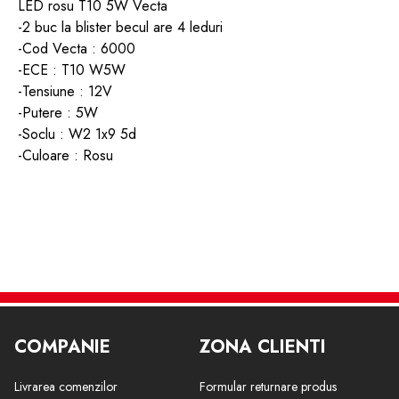
LED rosu T10 5W Vecta
-2 buc la blister becul are 4 leduri
-Cod Vecta : 6000
-ECE : T10
W5W
-Tensiune : 12V
-Putere : 5W
-Soclu :
W2 1x9 5d
-Culoare : Rosu
COMPANIE
ZONA CLIENTI
Livrarea comenzilor
Formular returnare produs