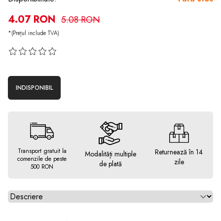
4.07 RON
5.08 RON
*(Prețul include TVA)
INDISPONIBIL
Transport gratuit la
Returnează în 14
Modalități multiple
comenzile de peste
zile
de plată
500 RON
Alegeti tab