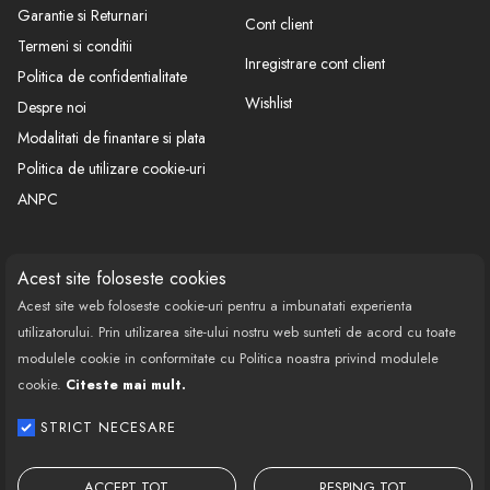
Garantie si Returnari
Cont client
Termeni si conditii
Inregistrare cont client
Politica de confidentialitate
Wishlist
Despre noi
Modalitati de finantare si plata
Politica de utilizare cookie-uri
ANPC
CONTACT
SOCIAL
Acest site foloseste cookies
Acest site web foloseste cookie-uri pentru a imbunatati experienta
Call Center: 0377 100 941
utilizatorului. Prin utilizarea site-ului nostru web sunteti de acord cu toate
Program de lucru: Luni-Vineri
modulele cookie in conformitate cu Politica noastra privind modulele
08:00 - 18:00
cookie.
Citeste mai mult.
Email: contact@bestautovest.ro
STRICT NECESARE
Copyright © 2022 E-AUTOPARTS EUROPA
SRL CUI: 32372789, Reg.Com.:
ACCEPT TOT
RESPING TOT