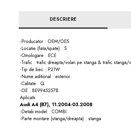
DESCRIERE
-Producator : OEM/OES
-Locatie (fata/spate) : S
-Omologare : ECE
-Trafic : trafic dreapta/volan pe stanga & trafic stanga
-Tip de bec : P21W
-Nume aditional : exterior
-Calitate : Q
-OE : 8E9945257B
Aplicatii:
Audi A4 (B7), 11.2004-03.2008
-Detalii model : COMBI
-Parte montare (stanga/dreapta) : stanga