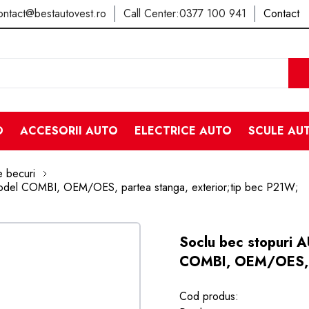
ontact@bestautovest.ro
Call Center:
0377 100 941
Contact
O
ACCESORII AUTO
ELECTRICE AUTO
SCULE AU
 becuri
odel COMBI, OEM/OES, partea stanga, exterior;tip bec P21W;
Soclu bec stopuri 
COMBI, OEM/OES, pa
Cod produs: