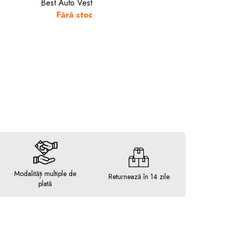
Best Auto Vest
Fără stoc
Modalități multiple de
Returnează în 14 zile
plată