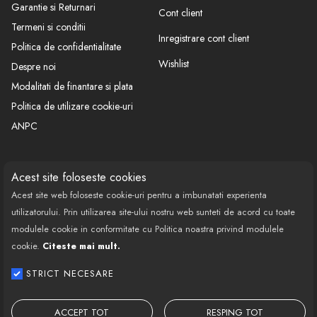
Garantie si Returnari
Cont client
Termeni si conditii
Inregistrare cont client
Politica de confidentialitate
Wishlist
Despre noi
Modalitati de finantare si plata
Politica de utilizare cookie-uri
ANPC
CONTACT
SOCIAL
Acest site foloseste cookies
Acest site web foloseste cookie-uri pentru a imbunatati experienta
Call Center: 0377 100 941
utilizatorului. Prin utilizarea site-ului nostru web sunteti de acord cu toate
Program de lucru: Luni-Vineri
modulele cookie in conformitate cu Politica noastra privind modulele
08:00 - 18:00
cookie.
Citeste mai mult.
Email: contact@bestautovest.ro
STRICT NECESARE
Copyright © 2022 E-AUTOPARTS EUROPA
SRL CUI: 32372789, Reg.Com.:
ACCEPT TOT
RESPING TOT
J02/1129/2013