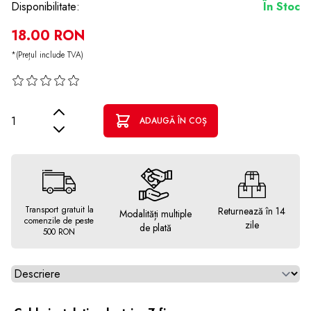
Disponibilitate:
În Stoc
18.00 RON
*(Prețul include TVA)
Cantitate
ADAUGĂ ÎN COȘ
Transport gratuit la
Returnează în 14
Modalități multiple
comenzile de peste
zile
de plată
500 RON
Alegeti tab