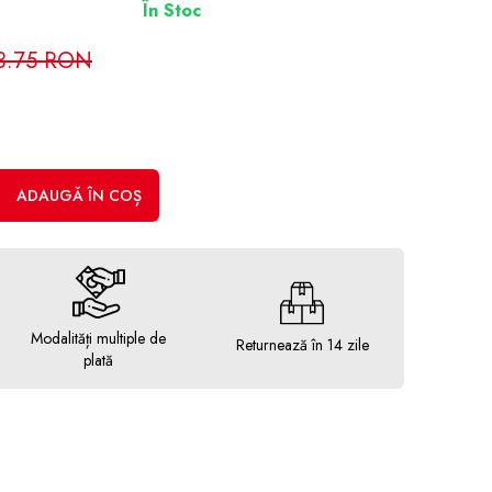
În Stoc
3.75 RON
ADAUGĂ ÎN COȘ
Modalități multiple de
Returnează în 14 zile
plată