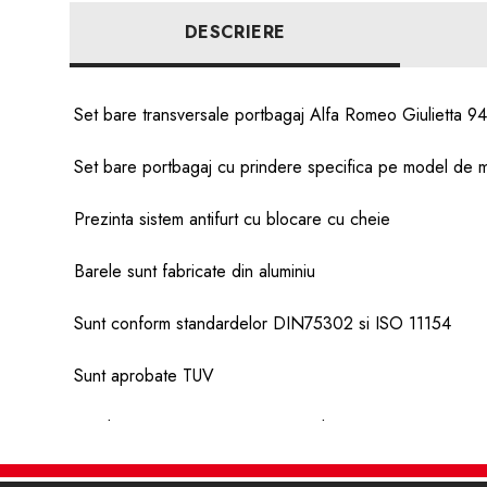
DESCRIERE
Set bare transversale portbagaj Alfa Romeo Giulietta 9
Set bare portbagaj cu prindere specifica pe model de 
Prezinta sistem antifurt cu blocare cu cheie
Barele sunt fabricate din aluminiu
Sunt conform standardelor DIN75302 si ISO 11154
Sunt aprobate TUV
Instalarea este una usoara si rapida.
Setul de bare este compus din: 2 bare aluminiu , sistemul d