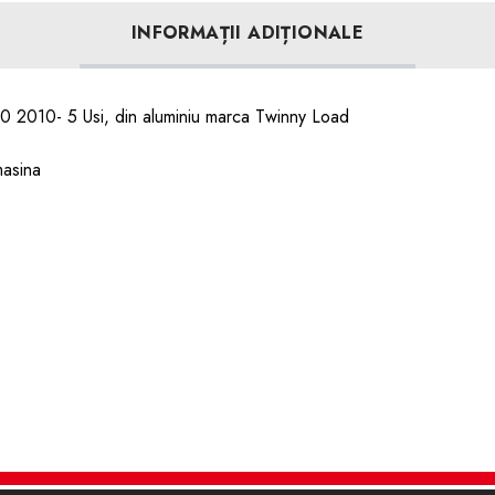
INFORMAȚII ADIȚIONALE
40 2010- 5 Usi, din aluminiu marca Twinny Load
masina
e fixare , sistemul antifurt si instructiuni montaj.