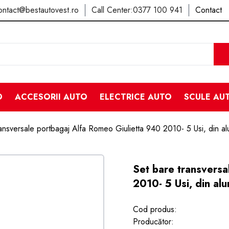
ontact@bestautovest.ro
Call Center:
0377 100 941
Contact
O
ACCESORII AUTO
ELECTRICE AUTO
SCULE AU
ransversale portbagaj Alfa Romeo Giulietta 940 2010- 5 Usi, din 
Set bare transversa
2010- 5 Usi, din a
Cod produs:
Producător: