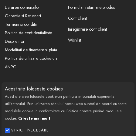
Setul de bare este compus din: 2 bare otel , sistemul de
Livrarea comenzilor
Formular returnare produs
fixare , sistemul antifurt si instructiuni montaj.
Garantie si Returnari
Cont client
Termeni si conditii
Inregistrare cont client
Politica de confidentialitate
Producator : ALFA ROMEO
Wishlist
Despre noi
Model : 145
Modalitati de finantare si plata
Cod caroserie : 930
Politica de utilizare cookie-uri
Tip Caroserie : 3 usi
An Fabricatie : 1994-2000
ANPC
Mentiuni :
Cod Twinny TL S23
CONTACT
SOCIAL
Acest site foloseste cookies
Acest site web foloseste cookie-uri pentru a imbunatati experienta
Call Center: 0377 100 941
utilizatorului. Prin utilizarea site-ului nostru web sunteti de acord cu toate
Program de lucru: Luni-Vineri
modulele cookie in conformitate cu Politica noastra privind modulele
08:00 - 18:00
cookie.
Citeste mai mult.
Email: contact@bestautovest.ro
STRICT NECESARE