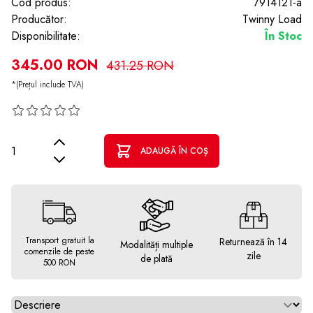
Cod produs:
7914121-a
Producător:
Twinny Load
Disponibilitate:
În Stoc
345.00 RON
431.25 RON
*(Prețul include TVA)
Cantitate
ADAUGĂ ÎN COȘ
Transport gratuit la
Returnează în 14
Modalități multiple
comenzile de peste
zile
de plată
500 RON
Alegeti tab