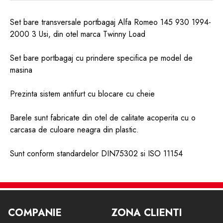
Set bare transversale portbagaj Alfa Romeo 145 930 1994-
2000 3 Usi, din otel marca Twinny Load
Set bare portbagaj cu prindere specifica pe model de
masina
Prezinta sistem antifurt cu blocare cu cheie
Barele sunt fabricate din otel de calitate acoperita cu o
carcasa de culoare neagra din plastic.
Sunt conform standardelor DIN75302 si ISO 11154
Sunt aprobate TUV
Instalarea este una usoara si rapida.
COMPANIE
ZONA CLIENTI