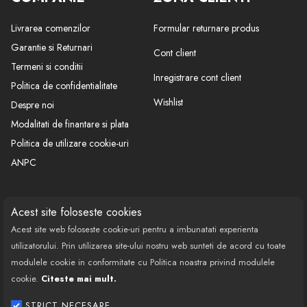
Livrarea comenzilor
Formular returnare produs
Garantie si Returnari
Cont client
Termeni si conditii
Inregistrare cont client
Politica de confidentialitate
Wishlist
Despre noi
Modalitati de finantare si plata
Politica de utilizare cookie-uri
ANPC
CONTACT
SOCIAL
Acest site foloseste cookies
Acest site web foloseste cookie-uri pentru a imbunatati experienta
Call Center: 0377 100 941
utilizatorului. Prin utilizarea site-ului nostru web sunteti de acord cu toate
Program de lucru: Luni-Vineri
modulele cookie in conformitate cu Politica noastra privind modulele
08:00 - 18:00
cookie.
Citeste mai mult.
Email: contact@bestautovest.ro
STRICT NECESARE