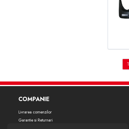
OCTAVIA (1U2) 1996-2010
OCTAVIA (1Z3) 2004-
OCTAVIA (5E3) 2012-
OCTAVIA COMBI (1U5) 1998-2010
OCTAVIA COMBI (1Z5) 2004-
OCTAVIA COMBI (5E5) 2012-
1
OUTLANDER II (CW_W) 2006-
OUTLANDER III (GG_W GF_W)
2012-
PASSAT (362) 2010-
COMPANIE
PASSAT (3C2) 2005-
Livrarea comenzilor
PASSAT VARIANT (365) 2010-
Garantie si Returnari
PASSAT VARIANT (3B5) 1997-2000
Termeni si conditii