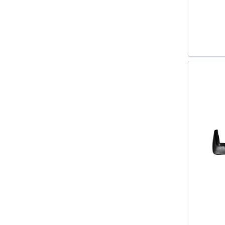
FELICIA II COMBI (6U5) 1998-2001
FIESTA VI 2008-
FLUENCE (L30_) 2010-
FOCUS II (DA_) 2004-
FOCUS II COMBI (DA_) 2004-
FOCUS II LIMUZINA (DA_) 2005-
FREELANDER 2 (FA_) 2006-2014
GOLF IV VARIANT (1J5) 1999-2006
GOLF V (1K1) 2003-2009
GOLF VI (5K1) 2008-2013
GOLF VI CABRIOLET (517) 2011-
GOLF VI VARIANT (AJ5) 2009-
GOLF VII (5G1) 2012-