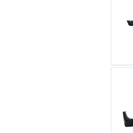
DOKKER 2012-
DOKKER EXPRESS 2012-
DUSTER 2011-
DUSTER 2010-
E-CLASS (W212) 2009-
FABIA 2006-
FABIA 3 COMBI NJ5 2014-
FABIA 3 NJ3 2014-
FABIA COMBI 2007-
FELICIA I (6U1) 1994-1998
FELICIA I COMBI (6U5) 1995-1998
FELICIA II (6U1) 1998-2001