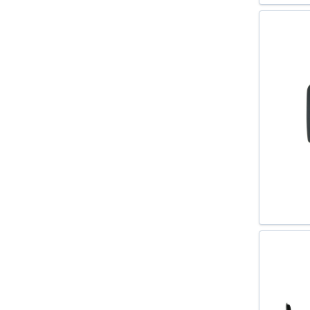
GOLF VII VARIANT 2013-
KUGA I 2008-
KUGA II 2013-
LODGY 2012-
LOGAN (LS_) 2004-
LOGAN MCV II 2013-
M-CLASS (W164) 2005-
MOKKA 2012-
MONDEO III (B5Y) 2000-2007
MONDEO III COMBI (BWY) 2000-
2007
MONDEO III LIMUZINA (B4Y)
2000-2007