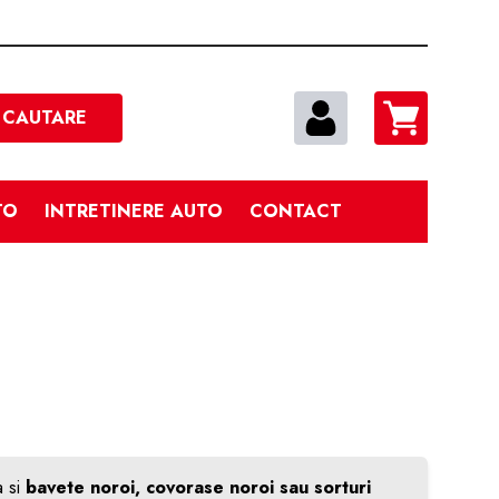
Cautare
CAUTARE
TO
INTRETINERE AUTO
CONTACT
a si
bavete noroi, covorase noroi sau sorturi