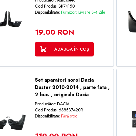
Producător: Autospeed
Cod Produs: BK74150
Disponibilitate:
Furnizor; Livrare 3-4 Zile
19.00 RON
ADAUGĂ ÎN COȘ
Set aparatori noroi Dacia
Duster 2010-2014 , parte fata ,
2 buc. , originale Dacia
Producător: DACIA
Cod Produs: 638537420R
Disponibilitate:
Fără stoc
119.00 RON