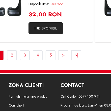
Disponibilitate:
Fără stoc
32.00 RON
INDISPONIBIL
2
3
4
5
>
>|
ZONA CLIENTI
CONTACT
Formular returnare produs
Call Center: 0377 100 941
Cont client
Program de lucru: Luni-Vineri 08: