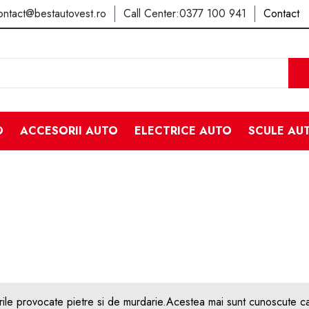
ontact@bestautovest.ro
Call Center:
0377 100 941
Contact
O
ACCESORII AUTO
ELECTRICE AUTO
SCULE AU
arile provocate pietre si de murdarie.Acestea mai sunt cunoscute c