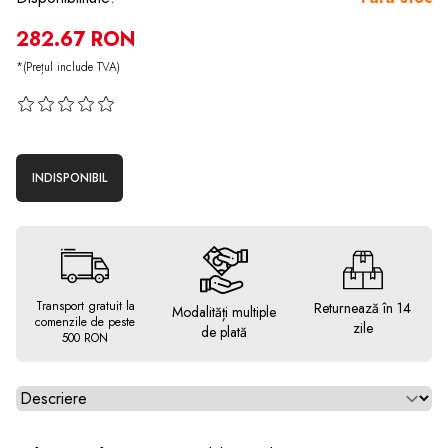
282.67 RON
*(Prețul include TVA)
INDISPONIBIL
Transport gratuit la
Returnează în 14
Modalități multiple
comenzile de peste
zile
de plată
500 RON
Alegeti tab