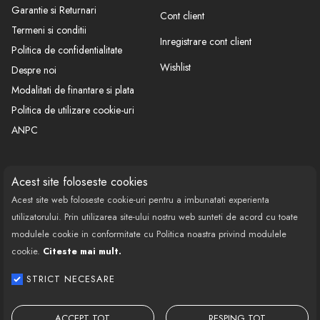
Garantie si Returnari
Cont client
Termeni si conditii
Inregistrare cont client
Politica de confidentialitate
Wishlist
Despre noi
Modalitati de finantare si plata
Politica de utilizare cookie-uri
ANPC
CONTACT
SOCIAL
Acest site foloseste cookies
Acest site web foloseste cookie-uri pentru a imbunatati experienta
Call Center: 0377 100 941
utilizatorului. Prin utilizarea site-ului nostru web sunteti de acord cu toate
Program de lucru: Luni-Vineri
modulele cookie in conformitate cu Politica noastra privind modulele
08:00 - 18:00
cookie.
Citeste mai mult.
Email: contact@bestautovest.ro
STRICT NECESARE
Copyright © 2022 E-AUTOPARTS EUROPA
SRL CUI: 32372789, Reg.Com.:
ACCEPT TOT
RESPING TOT