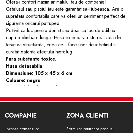
Ofera-i confort maxim animalului tau de companie!
Catelusul sau pisoiul tau este garantat sa-l iubeasca. Are o
suprafata confortabila care va oferi un sentiment perfect de
siguranta oricarui patruped.
Potrivit ca loc pentru dormit sau doar ca loc de odihna
dupa o plimbare lunga. Husa exterioara este realizata din
tesatura structurata, ceea ce il face usor de intretinut si
curatat datorita efectului hidrofug.
Fara substante toxice.
Husa detasabila
Dimensiune: 105 x 45 x 6 cm
Culoare: negru
Material: bumbac, stofa
Greutate: 1700 g
COMPANIE
ZONA CLIENTI
Livrarea comenzilor
Formular returnare produs