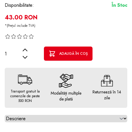
Disponibilitate:
În Stoc
43.00 RON
*(Prețul include TVA)
Cantitate
ADAUGĂ ÎN COȘ
Transport gratuit la
Returnează în 14
Modalități multiple
comenzile de peste
zile
de plată
500 RON
Alegeti tab