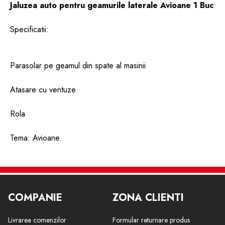
Jaluzea auto pentru geamurile laterale Avioane 1 Buc
Specificatii:
Parasolar pe geamul din spate al masinii
Atasare cu ventuze
Rola
Tema: Avioane
1buc în pachet
Dimensiune: 33 x 56 cm
COMPANIE
ZONA CLIENTI
Livrarea comenzilor
Formular returnare produs