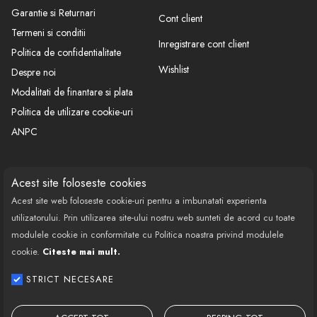
Garantie si Returnari
Cont client
Termeni si conditii
Inregistrare cont client
Politica de confidentialitate
Wishlist
Despre noi
Modalitati de finantare si plata
Politica de utilizare cookie-uri
ANPC
CONTACT
SOCIAL
Acest site foloseste cookies
Acest site web foloseste cookie-uri pentru a imbunatati experienta
Call Center: 0377 100 941
utilizatorului. Prin utilizarea site-ului nostru web sunteti de acord cu toate
Program de lucru: Luni-Vineri
modulele cookie in conformitate cu Politica noastra privind modulele
08:00 - 18:00
cookie.
Citeste mai mult.
Email: contact@bestautovest.ro
STRICT NECESARE
Copyright © 2022 E-AUTOPARTS EUROPA
SRL CUI: 32372789, Reg.Com.: