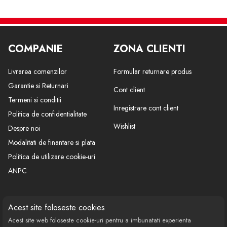
COMPANIE
ZONA CLIENTI
Livrarea comenzilor
Formular returnare produs
Garantie si Returnari
Cont client
Termeni si conditii
Inregistrare cont client
Politica de confidentialitate
Wishlist
Despre noi
Modalitati de finantare si plata
Politica de utilizare cookie-uri
ANPC
CONTACT
SOCIAL
Acest site foloseste cookies
Acest site web foloseste cookie-uri pentru a imbunatati experienta
Call Center: 0377 100 941