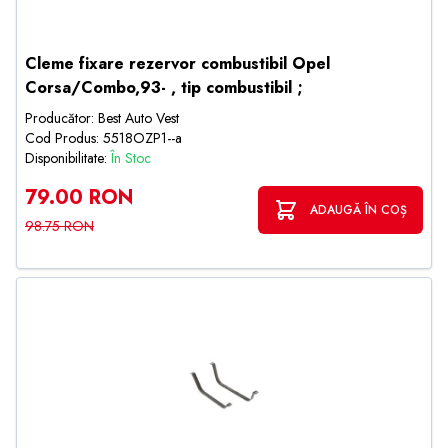
Cleme fixare rezervor combustibil Opel
Corsa/Combo,93- , tip combustibil ;
Producător: Best Auto Vest
Cod Produs: 5518OZP1--a
Disponibilitate:
În Stoc
79.00 RON
ADAUGĂ ÎN COȘ
98.75 RON