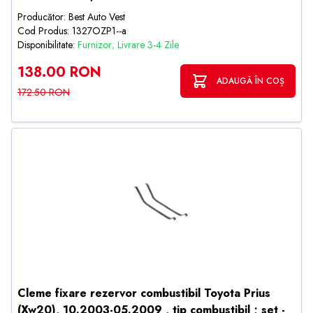
Producător: Best Auto Vest
Cod Produs: 1327OZP1--a
Disponibilitate:
Furnizor; Livrare 3-4 Zile
138.00 RON
ADAUGĂ ÎN COȘ
172.50 RON
Cleme fixare rezervor combustibil Toyota Prius
(Xw20), 10.2003-05.2009 , tip combustibil ; set -