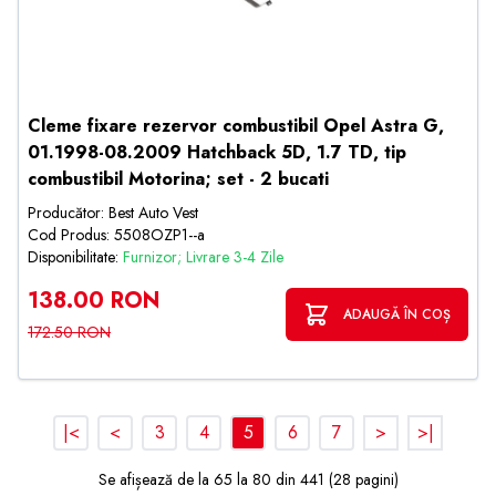
Cleme fixare rezervor combustibil Opel Astra G,
01.1998-08.2009 Hatchback 5D, 1.7 TD, tip
combustibil Motorina; set - 2 bucati
Producător: Best Auto Vest
Cod Produs: 5508OZP1--a
Disponibilitate:
Furnizor; Livrare 3-4 Zile
138.00 RON
ADAUGĂ ÎN COȘ
172.50 RON
|<
<
3
4
5
6
7
>
>|
Se afișează de la 65 la 80 din 441 (28 pagini)