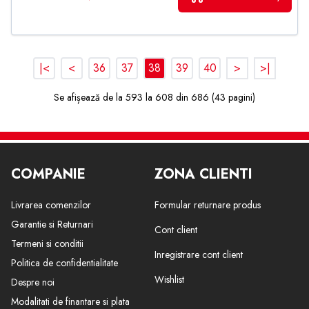
|<
<
36
37
38
39
40
>
>|
Se afișează de la 593 la 608 din 686 (43 pagini)
COMPANIE
ZONA CLIENTI
Livrarea comenzilor
Formular returnare produs
Garantie si Returnari
Cont client
Termeni si conditii
Inregistrare cont client
Politica de confidentialitate
Wishlist
Despre noi
Modalitati de finantare si plata